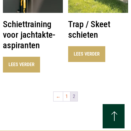
Schiettraining
Trap / Skeet
voor jachtakte-
schieten
aspiranten
LEES VERDER
LEES VERDER
←
1
2