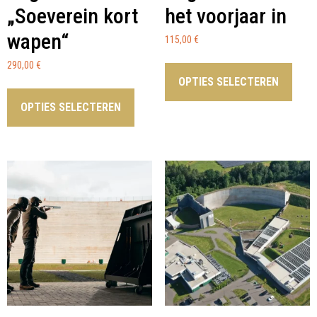
„Soeverein kort
het voorjaar in
wapen“
115,00
€
290,00
€
OPTIES SELECTEREN
OPTIES SELECTEREN