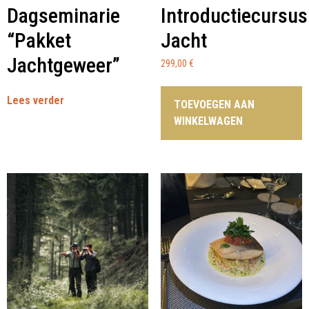
Dagseminarie
Introductiecursus
“Pakket
Jacht
Jachtgeweer”
299,00
€
Lees verder
TOEVOEGEN AAN
WINKELWAGEN