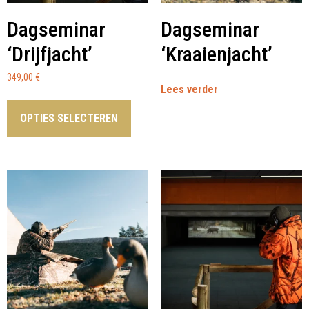
Dagseminar
Dagseminar
‘Drijfjacht’
‘Kraaienjacht’
349,00
€
Lees verder
OPTIES SELECTEREN