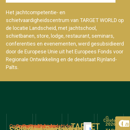
Het jachtcompetentie- en
schietvaardigheidscentrum van TARGET WORLD op
de locatie Landscheid, met jachtschool,
schietbanen, store, lodge, restaurant, seminars,
conferenties en evenementen, werd gesubsidieerd
door de Europese Unie uit het Europees Fonds voor
Regionale Ontwikkeling en de deelstaat Rijnland-
Palts.
©
Colofon
TARGET
2026
Openingstijden
Openingstijden
Openingstijden
Openingstijden
Openingstijden
Restaurant
Shooting
Shooting
Schieten
Store
Aanmelding