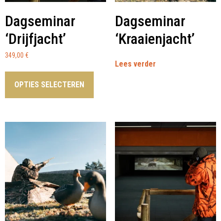
Dagseminar
Dagseminar
‘Drijfjacht’
‘Kraaienjacht’
349,00
€
Lees verder
OPTIES SELECTEREN