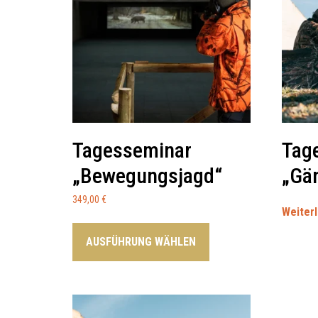
Tagesseminar
Tag
„Bewegungsjagd“
„Gä
349,00
€
Weiter
AUSFÜHRUNG WÄHLEN