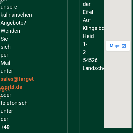
g:
der
unsere
Eifel
kulinarischen
Auf
Angebote?
Klingelborner
Wenden
Heid
Sie
1-
sich
2
per
54526
Mail
Landscheid
unter
sales@target-
world.de
rget-
oder
e
telefonisch
unter
der
+49