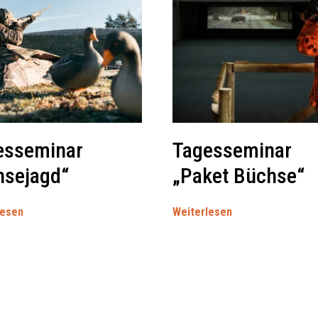
esseminar
Tagesseminar
nsejagd“
„Paket Büchse“
lesen
Weiterlesen