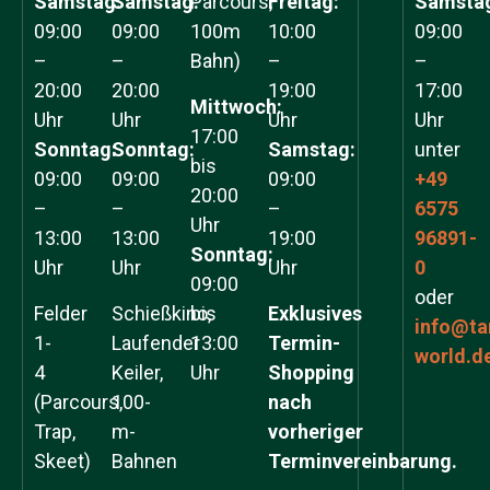
Samstag:
Samstag:
Parcours,
Freitag:
Samsta
09:00
09:00
100m
10:00
09:00
–
–
Bahn)
–
–
20:00
20:00
19:00
17:00
Mittwoch:
Uhr
Uhr
Uhr
Uhr
17:00
Sonntag:
Sonntag:
Samstag:
unter
bis
09:00
09:00
09:00
+49
20:00
–
–
–
6575
Uhr
13:00
13:00
19:00
96891-
Sonntag:
Uhr
Uhr
Uhr
0
09:00
oder
Felder
Schießkino,
bis
Exklusives
info@ta
1-
Laufender
13:00
Termin-
world.d
4
Keiler,
Uhr
Shopping
(Parcours,
100-
nach
Trap,
m-
vorheriger
Skeet)
Bahnen
Terminvereinbarung.