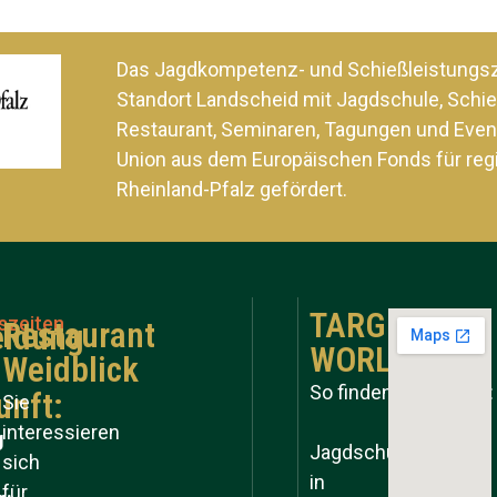
Das Jagdkompetenz- und Schießleistung
Standort Landscheid mit Jagdschule, Schie
Restaurant, Seminaren, Tagungen und Even
Union aus dem Europäischen Fonds für reg
Rheinland-Pfalz gefördert.
TARGET
szeiten
Restaurant
ldung
WORLD
Weidblick
So finden Sie zu uns:
unft:
Sie
interessieren
g
Jagdschule
sich
in
für