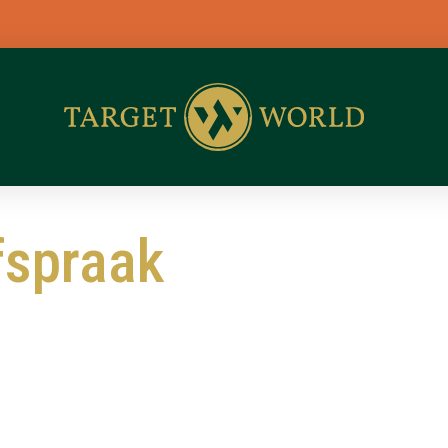
B
fspraak