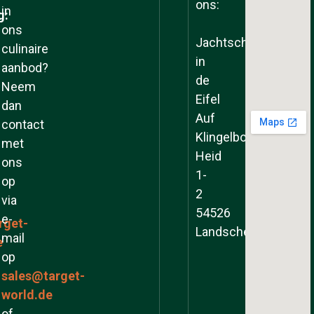
ons:
in
g:
ons
Jachtschool
culinaire
in
aanbod?
de
Neem
Eifel
dan
Auf
contact
Klingelborner
met
Heid
ons
1-
op
2
via
54526
e-
rget-
Landscheid
mail
e
op
sales@target-
world.de
of