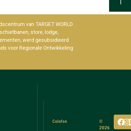
heidscentrum van TARGET WORLD
schietbanen, store, lodge,
enementen, werd gesubsidieerd
nds voor Regionale Ontwikkeling
Colofon
©
2026