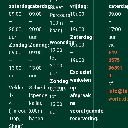
zaterdag:
zaterdag:
vrijdag:
zaterda
Skeet,
09:00
09:00
10u00
09:00
Parcours,
–
–
–
–
100m-
20:00
20:00
19u00
17:00
baan)
uur
uur
Zaterdag:
uur
Woensdag:
Zondag:
Zondag:
09u00
via
17:00
09:00
09:00
–
+49
tot
–
–
19u00
6575
20:00
13:00
13:00
96891-
Exclusief
uur
uur
uur
0
winkelen
Zondag:
of
Velden
Schietbioscoop,
op
09:00
info@ta
1-
lopende
afspraak
tot
world.d
4
keiler,
na
13:00
(Parcours,
100m-
voorafgaande
uur
Trap,
banen
reservering.
Skeet)