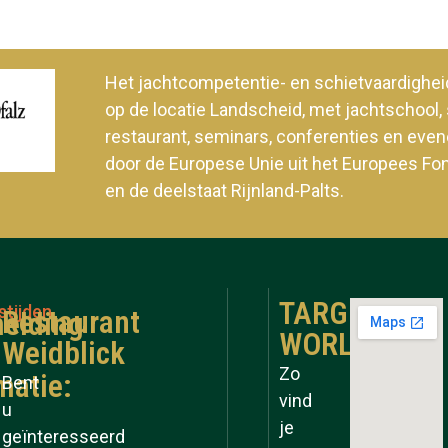
Het jachtcompetentie- en schietvaardig
op de locatie Landscheid, met jachtschool, 
restaurant, seminars, conferenties en ev
door de Europese Unie uit het Europees Fo
en de deelstaat Rijnland-Palts.
TARGET
stijden
Restaurant
elding
WORLD
Weidblick
Zo
matie:
Bent
vind
u
je
geïnteresseerd