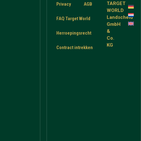
TARGET
Privacy
AGB
WORLD
Landscheid
FAQ Target World
GmbH
&
Herroepingsrecht
Co.
KG
Contract intrekken