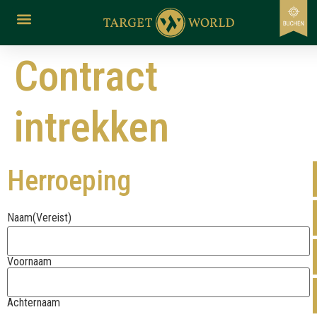
de
inhoud
Contract
intrekken
Herroeping
Naam
(Vereist)
Voornaam
Achternaam