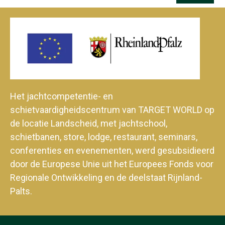
Het jachtcompetentie- en
schietvaardigheidscentrum van TARGET WORLD op
de locatie Landscheid, met jachtschool,
schietbanen, store, lodge, restaurant, seminars,
conferenties en evenementen, werd gesubsidieerd
door de Europese Unie uit het Europees Fonds voor
Regionale Ontwikkeling en de deelstaat Rijnland-
Palts.