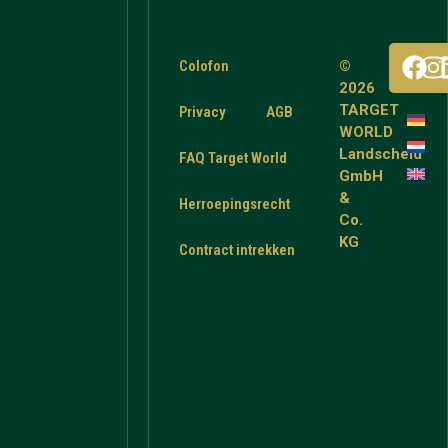
Colofon
©
2026
TARGET
Privacy
AGB
WORLD
Landscheid
FAQ Target World
GmbH
&
Herroepingsrecht
Co.
KG
Contract intrekken