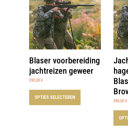
Blaser voorbereiding
Jach
jachtreizen geweer
hag
Blas
390,00
€
Bro
OPTIES SELECTEREN
390,00
€
OPT