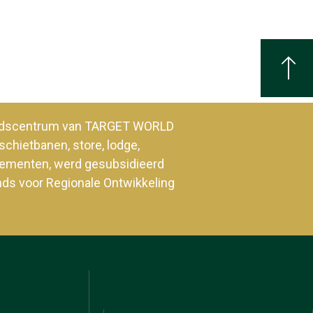
heidscentrum van TARGET WORLD
schietbanen, store, lodge,
enementen, werd gesubsidieerd
nds voor Regionale Ontwikkeling