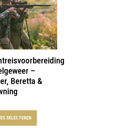
treisvoorbereiding
elgeweer –
er, Beretta &
wning
IES SELECTEREN