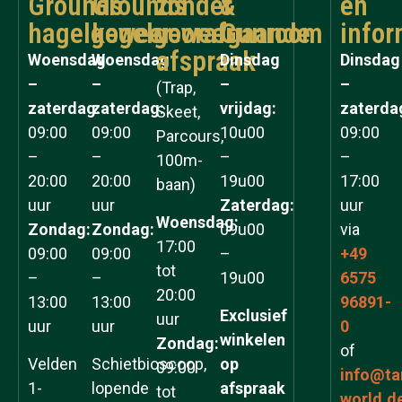
Grounds
Grounds
zonder
&
en
hagelgeweer
kogelgeweer
voorafgaande
Gunroom
infor
afspraak
Woensdag
Woensdag
Dinsdag
Dinsdag
–
–
–
–
(Trap,
zaterdag:
zaterdag:
vrijdag:
zaterda
Skeet,
09:00
09:00
10u00
09:00
Parcours,
–
–
–
–
100m-
20:00
20:00
19u00
17:00
baan)
uur
uur
Zaterdag:
uur
Woensdag:
Zondag:
Zondag:
09u00
via
17:00
09:00
09:00
–
+49
tot
–
–
19u00
6575
20:00
13:00
13:00
96891-
Exclusief
uur
uur
uur
0
winkelen
Zondag:
of
Velden
Schietbioscoop,
op
09:00
info@ta
1-
lopende
afspraak
tot
world.d