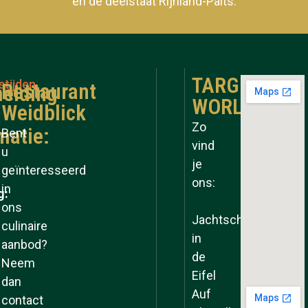
en de deelstaat Rijnland-Palts.
TARGET
stijden
Restaurant
elding
WORLD
Weidblick
Zo
matie:
Bent
vind
u
je
geïnteresseerd
ons:
in
g:
ons
Jachtschool
culinaire
in
aanbod?
de
Neem
Eifel
dan
Auf
contact