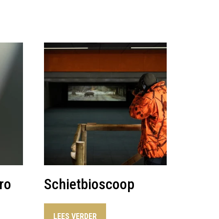
ro
Schietbioscoop
LEES VERDER