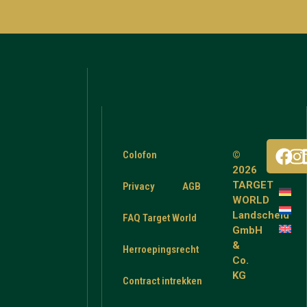
Colofon
©
2026
TARGET
Privacy
AGB
WORLD
Landscheid
FAQ Target World
GmbH
&
Herroepingsrecht
Co.
KG
Contract intrekken