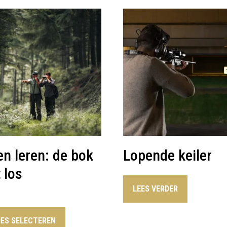
n leren: de bok
Lopende keiler
 los
LEES VERDER
IES SELECTEREN