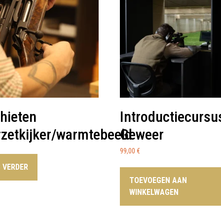
hieten
Introductiecursu
zetkijker/warmtebeeld
Geweer
99,00
€
S VERDER
TOEVOEGEN AAN
WINKELWAGEN