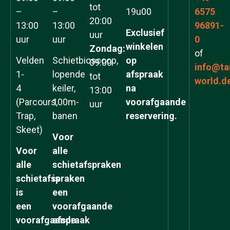
tot
–
–
19u00
6575
20:00
13:00
13:00
96891-
Exclusief
uur
uur
uur
0
winkelen
Zondag:
of
Velden
Schietbioscoop,
op
09:00
info@ta
1-
lopende
afspraak
tot
world.d
4
keiler,
na
13:00
(Parcours,
100m-
voorafgaande
uur
Trap,
banen
reservering.
Skeet)
Voor
Voor
alle
alle
schietafspraken
schietafspraken
is
is
een
een
voorafgaande
voorafgaande
afspraak