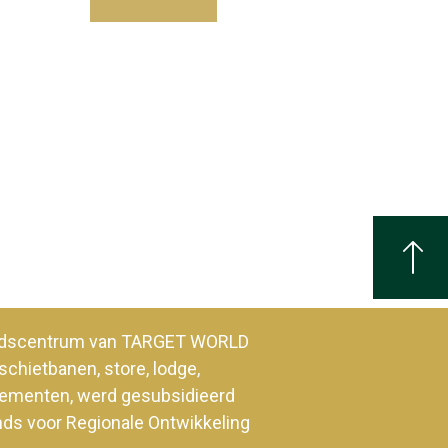
heidscentrum van TARGET WORLD
schietbanen, store, lodge,
enementen, werd gesubsidieerd
nds voor Regionale Ontwikkeling