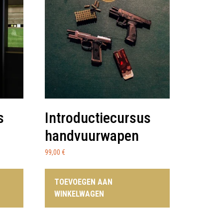
s
Introductiecursus
handvuurwapen
99,00
€
TOEVOEGEN AAN
WINKELWAGEN