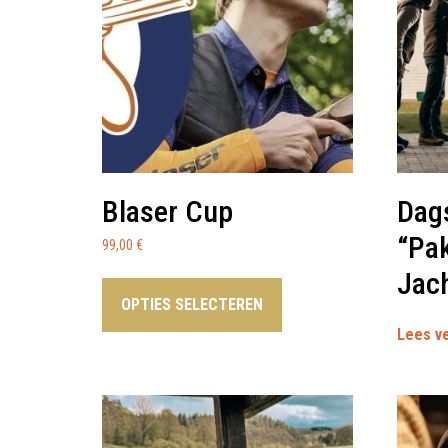
Blaser Cup
Dag
“Pa
99,00
€
Jac
OPTIES SELECTEREN
Lees v