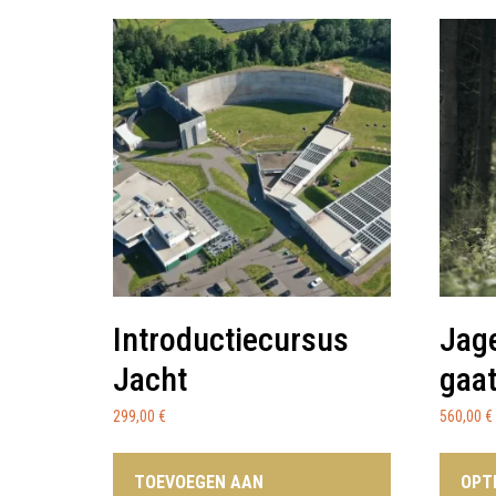
Introductiecursus
Jage
Jacht
gaat
299,00
€
560,00
€
TOEVOEGEN AAN
OPT