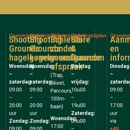
Openingstijden
Openingstijden
Openingstijden
Openingstijden
Opening
Shooting
Shooting
Schieten
Store
Aanm
Grounds
Grounds
zonder
&
en
hagelgeweer
kogelgeweer
voorafgaande
Gunroom
infor
afspraak
Woensdag
Woensdag
Dinsdag
Dinsdag
–
–
–
–
(Trap,
zaterdag:
zaterdag:
vrijdag:
zaterda
Skeet,
09:00
09:00
10u00
09:00
Parcours,
–
–
–
–
100m-
20:00
20:00
19u00
17:00
baan)
uur
uur
Zaterdag:
uur
Woensdag:
Zondag:
Zondag:
09u00
via
17:00
09:00
09:00
–
+49