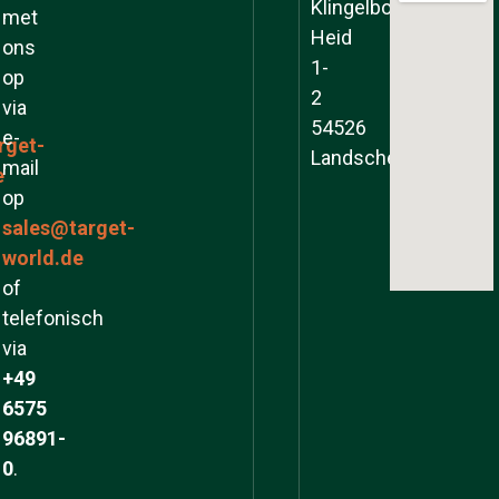
Klingelborner
met
Heid
ons
1-
op
2
via
54526
e-
rget-
Landscheid
mail
e
op
sales@target-
world.de
of
telefonisch
via
+49
6575
96891-
0
.