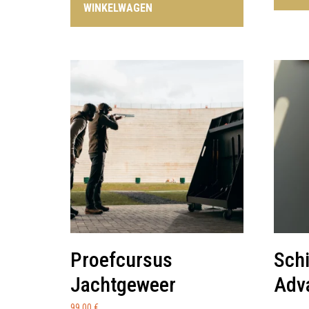
WINKELWAGEN
Proefcursus
Schi
Jachtgeweer
Adv
99,00
€