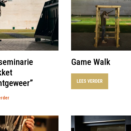
seminarie
Game Walk
kket
htgeweer”
LEES VERDER
erder