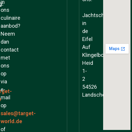
in
g:
ons
Jachtschool
culinaire
in
aanbod?
de
Neem
Eifel
dan
Auf
contact
Klingelborner
met
Heid
ons
1-
op
2
via
54526
e-
rget-
Landscheid
mail
e
op
sales@target-
world.de
of