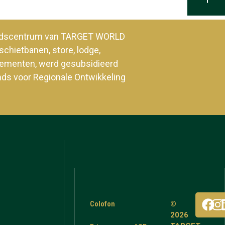
heidscentrum van TARGET WORLD
schietbanen, store, lodge,
enementen, werd gesubsidieerd
nds voor Regionale Ontwikkeling
Colofon
©
2026