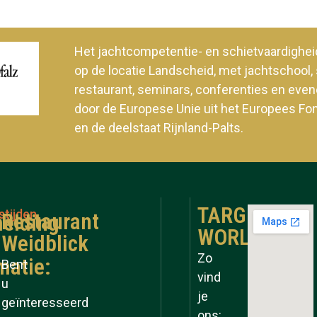
Het jachtcompetentie- en schietvaardig
op de locatie Landscheid, met jachtschool, 
restaurant, seminars, conferenties en ev
door de Europese Unie uit het Europees Fo
en de deelstaat Rijnland-Palts.
TARGET
stijden
Restaurant
elding
WORLD
Weidblick
Zo
matie:
Bent
vind
u
je
geïnteresseerd
ons: