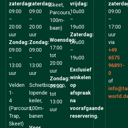
zaterdag:
zaterdag:
vrijdag:
zaterda
Skeet,
09:00
09:00
10u00
09:00
Parcours,
–
–
–
–
100m-
20:00
20:00
19u00
17:00
baan)
uur
uur
Zaterdag:
uur
Woensdag:
Zondag:
Zondag:
09u00
via
17:00
09:00
09:00
–
+49
tot
–
–
19u00
6575
20:00
13:00
13:00
96891-
Exclusief
uur
uur
uur
0
winkelen
Zondag:
of
Velden
Schietbioscoop,
op
09:00
info@ta
1-
lopende
afspraak
tot
world.d
4
keiler,
na
13:00
(Parcours,
100m-
voorafgaande
uur
Trap,
banen
reservering.
Skeet)
Voor