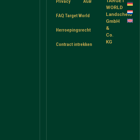
TARGET
Privacy
AGB
WORLD
Landscheid
FAQ Target World
GmbH
&
Herroepingsrecht
Co.
KG
Contract intrekken