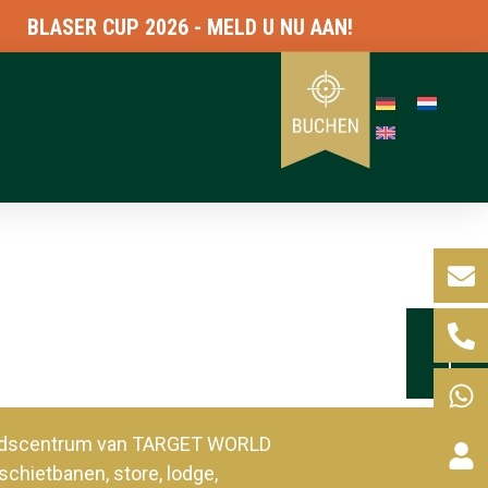
BLASER CUP 2026 - MELD U NU AAN!
heidscentrum van TARGET WORLD
schietbanen, store, lodge,