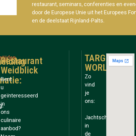
restaurant, seminars, conferenties en ev
door de Europese Unie uit het Europees Fo
en de deelstaat Rijnland-Palts.
TARGET
stijden
Restaurant
elding
WORLD
Weidblick
Zo
matie:
Bent
vind
u
je
geïnteresseerd
ons:
in
g:
ons
Jachtschool
culinaire
in
aanbod?
de