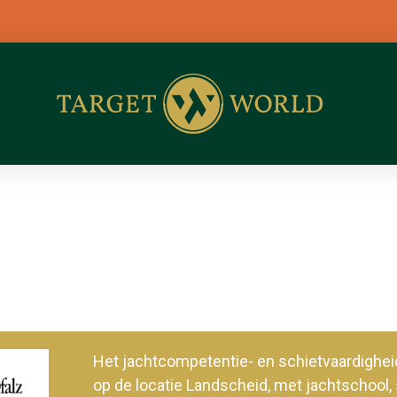
Het jachtcompetentie- en schietvaardig
op de locatie Landscheid, met jachtschool, 