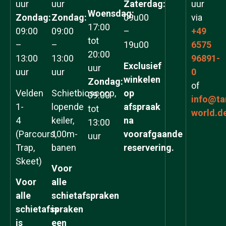
uur
uur
Zaterdag:
uur
Woensdag:
Zondag:
Zondag:
09u00
via
17:00
09:00
09:00
–
+49
tot
–
–
19u00
6575
20:00
13:00
13:00
96891-
Exclusief
uur
uur
uur
0
winkelen
Zondag:
of
Velden
Schietbioscoop,
op
09:00
info@ta
1-
lopende
afspraak
tot
world.d
4
keiler,
na
13:00
(Parcours,
100m-
voorafgaande
uur
Trap,
banen
reservering.
Skeet)
Voor
Voor
alle
alle
schietafspraken
schietafspraken
is
is
een