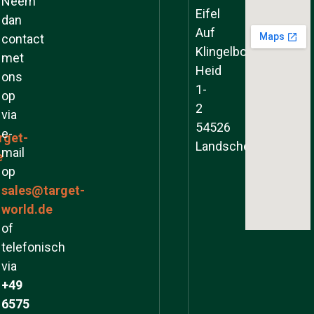
Neem
Eifel
dan
Auf
contact
Klingelborner
met
Heid
ons
1-
op
2
via
54526
e-
rget-
Landscheid
mail
e
op
sales@target-
world.de
of
telefonisch
via
+49
6575