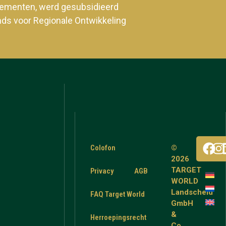
enementen, werd gesubsidieerd
nds voor Regionale Ontwikkeling
Colofon
©
2026
TARGET
Privacy
AGB
WORLD
Landscheid
FAQ Target World
GmbH
&
Herroepingsrecht
Co.