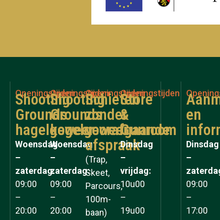
Openingstijden
Openingstijden
Openingstijden
Openingstijden
Opening
Shooting
Shooting
Schieten
Store
Aanm
Grounds
Grounds
zonder
&
en
hagelgeweer
kogelgeweer
voorafgaande
Gunroom
infor
afspraak
Woensdag
Woensdag
Dinsdag
Dinsdag
–
–
–
–
(Trap,
zaterdag:
zaterdag:
vrijdag:
zaterda
Skeet,
09:00
09:00
10u00
09:00
Parcours,
–
–
–
–
100m-
20:00
20:00
19u00
17:00
baan)