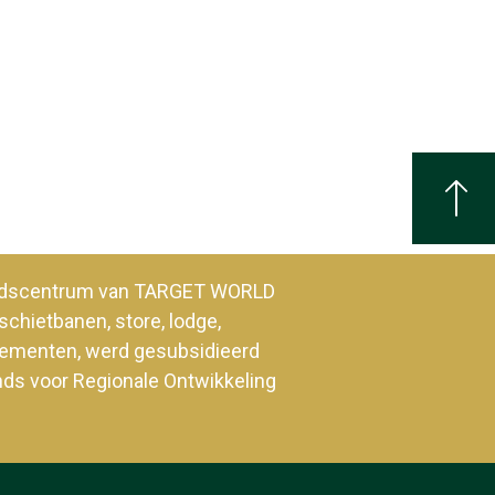
heidscentrum van TARGET WORLD
schietbanen, store, lodge,
enementen, werd gesubsidieerd
nds voor Regionale Ontwikkeling