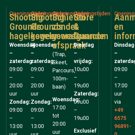
Openingstijden
Openingstijden
Openingstijden
Openingstijden
Opening
Shooting
Shooting
Schieten
Store
Aanm
Grounds
Grounds
zonder
&
en
hagelgeweer
kogelgeweer
voorafgaande
Gunroom
infor
afspraak
Woensdag
Woensdag
Dinsdag
Dinsdag
–
–
–
–
(Trap,
zaterdag:
zaterdag:
vrijdag:
zaterda
Skeet,
09:00
09:00
10u00
09:00
Parcours,
–
–
–
–
100m-
20:00
20:00
19u00
17:00
baan)
uur
uur
Zaterdag:
uur
Woensdag:
Zondag:
Zondag:
09u00
via
17:00
09:00
09:00
–
+49
tot
–
–
19u00
6575
20:00
13:00
13:00
96891-
Exclusief
uur
uur
uur
0