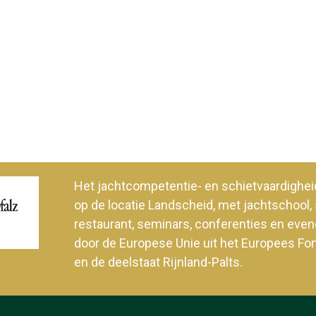
Het jachtcompetentie- en schietvaardig
op de locatie Landscheid, met jachtschool, 
restaurant, seminars, conferenties en ev
door de Europese Unie uit het Europees Fo
en de deelstaat Rijnland-Palts.