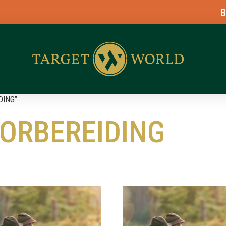
BLASER
DING”
ORBEREIDING