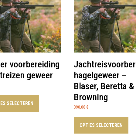
er voorbereiding
Jachtreisvoorber
treizen geweer
hagelgeweer –
Blaser, Beretta &
Browning
IES SELECTEREN
390,00
€
OPTIES SELECTEREN