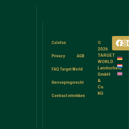
Colofon
©
2026
TARGET
Privacy
AGB
WORLD
Landscheid
FAQ Target World
GmbH
&
Herroepingsrecht
Co.
KG
Contract intrekken