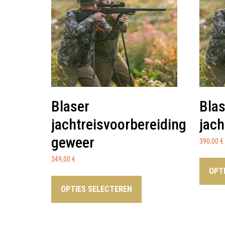
Blaser
Blas
jachtreisvoorbereiding
jach
geweer
390,00
€
349,00
€
OPT
OPTIES SELECTEREN