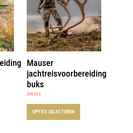
eiding
Mauser
jachtreisvoorbereiding
buks
349,00
€
OPTIES SELECTEREN