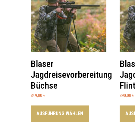
Blaser
Blas
Jagdreisevorbereitung
Jag
Büchse
Flin
349,00
€
390,00
€
AUSFÜHRUNG WÄHLEN
AUS