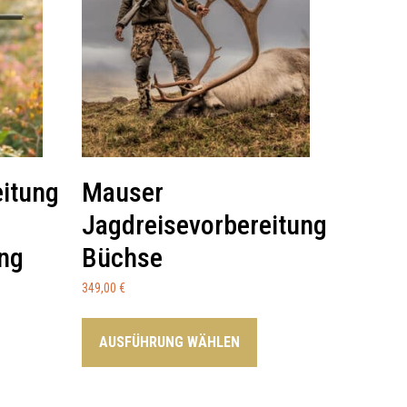
eitung
Mauser
Jagdreisevorbereitung
ing
Büchse
349,00
€
AUSFÜHRUNG WÄHLEN