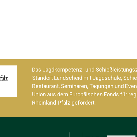
Das Jagdkompetenz- und Schießleistung
Standort Landscheid mit Jagdschule, Schie
Restaurant, Seminaren, Tagungen und Even
Union aus dem Europäischen Fonds für reg
Rheinland-Pfalz gefördert.