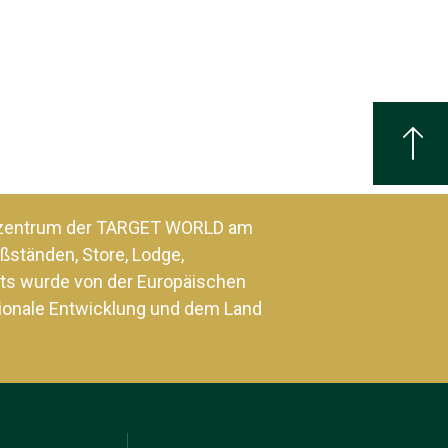
szentrum der TARGET WORLD am
ßständen, Store, Lodge,
ts wurde von der Europäischen
ionale Entwicklung und dem Land