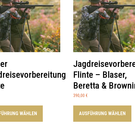
er
Jagdreisevorber
dreisevorbereitung
Flinte – Blaser,
te
Beretta & Brown
390,00
€
FÜHRUNG WÄHLEN
AUSFÜHRUNG WÄHLEN