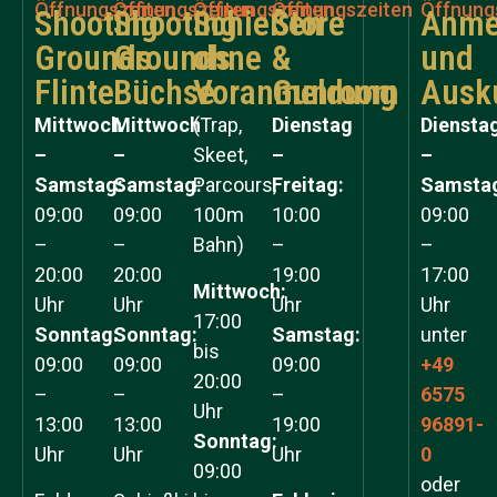
Öffnungszeiten
Öffnungszeiten
Öffnungszeiten
Öffnungszeiten
Öffnung
Shooting
Shooting
Schießen
Store
Anme
Grounds
Grounds
ohne
&
und
Flinte
Büchse
Voranmeldung
Gunroom
Ausk
Mittwoch
Mittwoch
(Trap,
Dienstag
Diensta
–
–
Skeet,
–
–
Samstag:
Samstag:
Parcours,
Freitag:
Samsta
09:00
09:00
100m
10:00
09:00
–
–
Bahn)
–
–
20:00
20:00
19:00
17:00
Mittwoch:
Uhr
Uhr
Uhr
Uhr
17:00
Sonntag:
Sonntag:
Samstag:
unter
bis
09:00
09:00
09:00
+49
20:00
–
–
–
6575
Uhr
13:00
13:00
19:00
96891-
Sonntag:
Uhr
Uhr
Uhr
0
09:00
oder