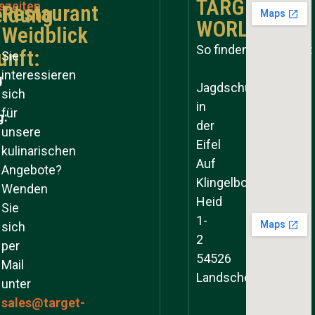
TARGET
szeiten
Restaurant
ldung
WORLD
Weidblick
So finden Sie zu uns:
unft:
Sie
interessieren
g
Jagdschule
sich
in
für
g:
der
unsere
Eifel
kulinarischen
Auf
Angebote?
Klingelborner
Wenden
Heid
Sie
1-
sich
2
per
54526
Mail
Landscheid
unter
sales@target-