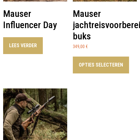
Mauser
Mauser
Influencer Day
jachtreisvoorbere
buks
LEES VERDER
349,00
€
OPTIES SELECTEREN