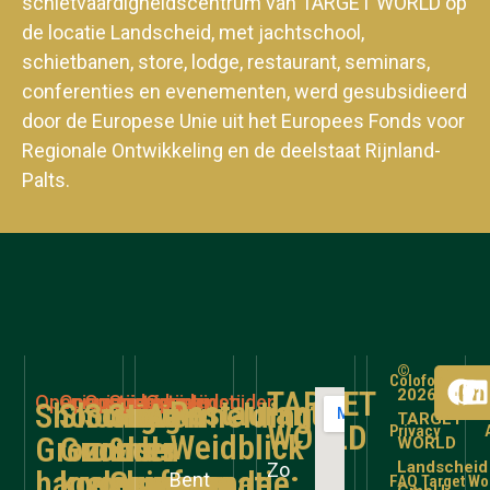
schietvaardigheidscentrum van TARGET WORLD op
de locatie Landscheid, met jachtschool,
schietbanen, store, lodge, restaurant, seminars,
conferenties en evenementen, werd gesubsidieerd
door de Europese Unie uit het Europees Fonds voor
Regionale Ontwikkeling en de deelstaat Rijnland-
Palts.
©
Colofon
TARGET
2026
Openingstijden
Openingstijden
Openingstijden
Openingstijden
Openingstijden
Restaurant
Shooting
Shooting
Schieten
Store
Aanmelding
TARGET
WORLD
Privacy
Weidblick
Grounds
Grounds
zonder
&
en
WORLD
Landscheid
Zo
hagelgeweer
kogelgeweer
voorafgaande
Gunroom
informatie:
Bent
FAQ Target Wo