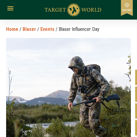
Home
/
Blaser
/
Events
/ Blaser Influencer Day