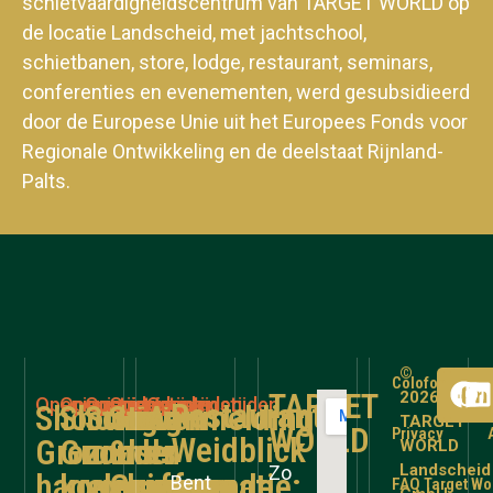
schietvaardigheidscentrum van TARGET WORLD op
de locatie Landscheid, met jachtschool,
schietbanen, store, lodge, restaurant, seminars,
conferenties en evenementen, werd gesubsidieerd
door de Europese Unie uit het Europees Fonds voor
Regionale Ontwikkeling en de deelstaat Rijnland-
Palts.
©
Colofon
TARGET
2026
Openingstijden
Openingstijden
Openingstijden
Openingstijden
Openingstijden
Restaurant
Shooting
Shooting
Schieten
Store
Aanmelding
TARGET
WORLD
Privacy
Weidblick
Grounds
Grounds
zonder
&
en
WORLD
Landscheid
Zo
hagelgeweer
kogelgeweer
voorafgaande
Gunroom
informatie:
Bent
FAQ Target Wo