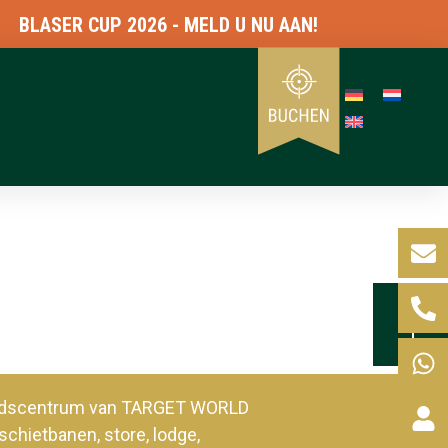
BLASER CUP 2026 - MELD U NU AAN!
heidscentrum van TARGET WORLD
schietbanen, store, lodge,