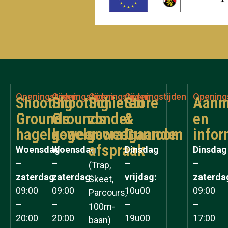
Openingstijden
Openingstijden
Openingstijden
Openingstijden
Opening
Shooting
Shooting
Schieten
Store
Aanm
Grounds
Grounds
zonder
&
en
hagelgeweer
kogelgeweer
voorafgaande
Gunroom
infor
afspraak
Woensdag
Woensdag
Dinsdag
Dinsdag
–
–
–
–
(Trap,
zaterdag:
zaterdag:
vrijdag:
zaterda
Skeet,
09:00
09:00
10u00
09:00
Parcours,
–
–
–
–
100m-
20:00
20:00
19u00
17:00
baan)