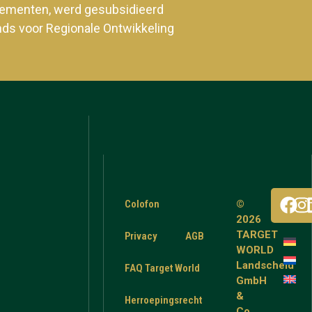
enementen, werd gesubsidieerd
nds voor Regionale Ontwikkeling
Colofon
©
2026
TARGET
Privacy
AGB
WORLD
Landscheid
FAQ Target World
GmbH
&
Herroepingsrecht
Co.