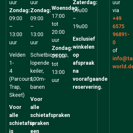
uur
uur
Zaterdag:
uur
Woensdag:
Zondag:
Zondag:
09u00
via
17:00
09:00
09:00
–
+49
tot
–
–
19u00
6575
20:00
13:00
13:00
96891-
Exclusief
uur
uur
uur
0
winkelen
Zondag:
of
Velden
Schietbioscoop,
op
09:00
info@ta
1-
lopende
afspraak
tot
world.d
4
keiler,
na
13:00
(Parcours,
100m-
voorafgaande
uur
Trap,
banen
reservering.
Skeet)
Voor
Voor
alle
alle
schietafspraken
schietafspraken
is
is
een