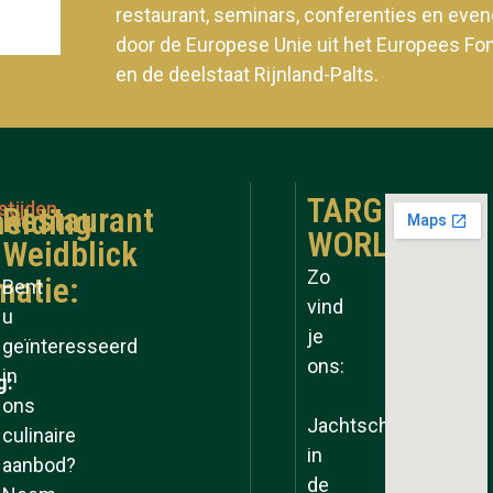
restaurant, seminars, conferenties en ev
door de Europese Unie uit het Europees Fo
en de deelstaat Rijnland-Palts.
TARGET
stijden
Restaurant
elding
WORLD
Weidblick
Zo
matie:
Bent
vind
u
je
geïnteresseerd
ons:
in
g:
ons
Jachtschool
culinaire
in
aanbod?
de