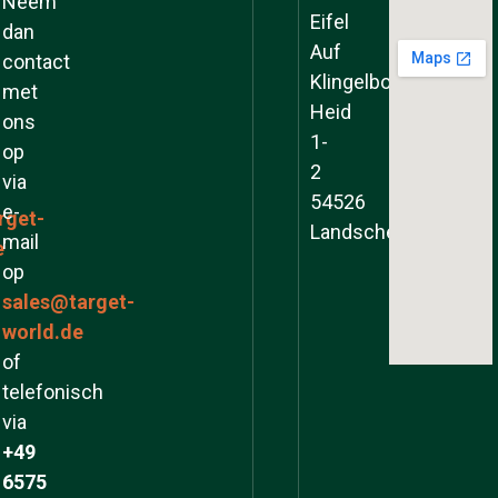
Neem
Eifel
dan
Auf
contact
Klingelborner
met
Heid
ons
1-
op
2
via
54526
e-
rget-
Landscheid
mail
e
op
sales@target-
world.de
of
telefonisch
via
+49
6575