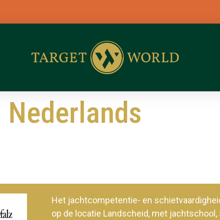
– Nederlands
Het jachtcompetentie- en schietvaardig
op de locatie Landscheid, met jachtschool, 