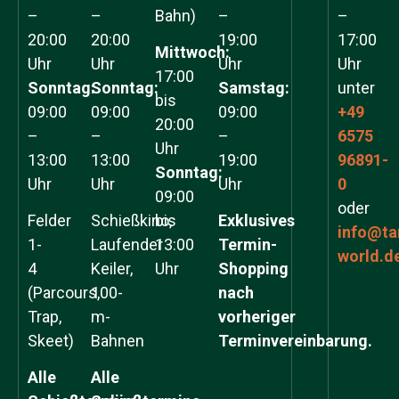
–
–
Bahn)
–
–
20:00
20:00
19:00
17:00
Mittwoch:
Uhr
Uhr
Uhr
Uhr
17:00
Sonntag:
Sonntag:
Samstag:
unter
bis
09:00
09:00
09:00
+49
20:00
–
–
–
6575
Uhr
13:00
13:00
19:00
96891-
Sonntag:
Uhr
Uhr
Uhr
0
09:00
oder
Felder
Schießkino,
bis
Exklusives
info@ta
1-
Laufender
13:00
Termin-
world.d
4
Keiler,
Uhr
Shopping
(Parcours,
100-
nach
Trap,
m-
vorheriger
Skeet)
Bahnen
Terminvereinbarung.
Alle
Alle