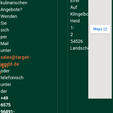
Eifel
kulinarischen
Auf
Angebote?
Klingelborner
Wenden
Heid
Sie
1-
sich
2
per
54526
Mail
Landscheid
unter
sales@target-
world.de
rget-
oder
e
telefonisch
unter
der
+49
6575
96891-