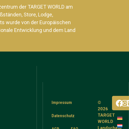
szentrum der TARGET WORLD am
ßständen, Store, Lodge,
ts wurde von der Europäischen
ionale Entwicklung und dem Land
Impressum
©
2026
TARGET
Datenschutz
WORLD
Landscheid