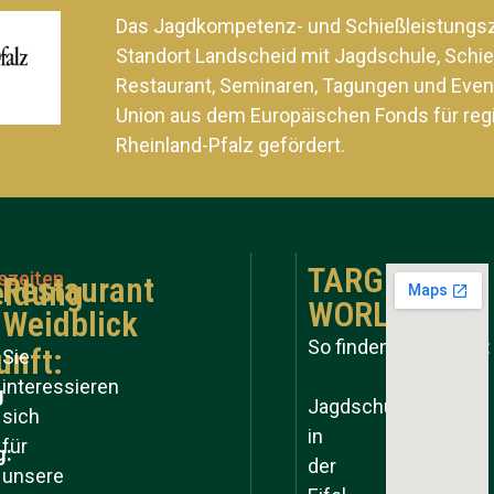
Das Jagdkompetenz- und Schießleistung
Standort Landscheid mit Jagdschule, Schie
Restaurant, Seminaren, Tagungen und Even
Union aus dem Europäischen Fonds für reg
Rheinland-Pfalz gefördert.
TARGET
szeiten
Restaurant
ldung
WORLD
Weidblick
So finden Sie zu uns:
unft:
Sie
interessieren
g
Jagdschule
sich
in
für
g:
der
unsere