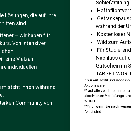
Schießtraining 
Haftpflichtver
le Lösungen, die auf Ihre
Getränkepausc
nitten sind.
während der Un
Kostenloser Na
ttener – wir haben für
Wild zum Auf
urs. Von intensiven
Für Studieren
lichen
Nachlass auf d
 eine Vielzahl
Gutschein im 
hre individuellen
TARGET WORLD
* nur auf Textil und Accesso
Aktionsware
eam steht Ihnen während
** auf alle von Ihnen innerh
e.
absolvierten Vertiefungs- u
WORLD
 starken Community von
*** nur wenn Sie nachweisen
Azubi sind