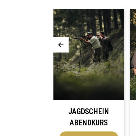
CHEIN
JAGDSCHEIN
JAG
IVKURS
ABENDKURS
K