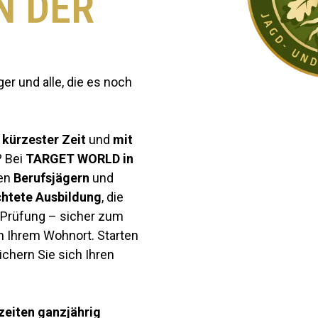
N DER
r und alle, die es noch
 kürzester Zeit
und
mit
? Bei
TARGET WORLD in
nen
Berufsjägern
und
ichtete Ausbildung
, die
e Prüfung – sicher zum
n Ihrem Wohnort. Starten
ichern Sie sich Ihren
zeiten ganzjährig