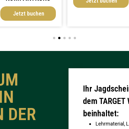
Jetzt buchen
Jetzt buchen
ZUM
Ihr Jagdsche
IN
dem TARGET
N DER
beinhaltet:
Lehrmaterial, L