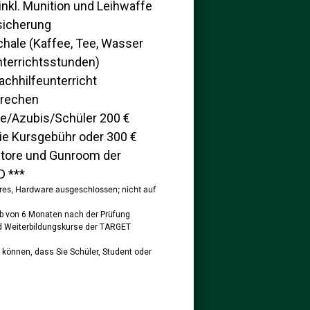
inkl. Munition und Leihwaffe
sicherung
hale (Kaffee, Tee, Wasser
terrichtsstunden)
chhilfeunterricht
brechen
de/Azubis/Schüler 200 €
ie Kursgebühr oder 300 €
Store und Gunroom der
 ***
ires, Hardware ausgeschlossen; nicht auf
alb von 6 Monaten nach der Prüfung
nd Weiterbildungskurse der TARGET
 können, dass Sie Schüler, Student oder