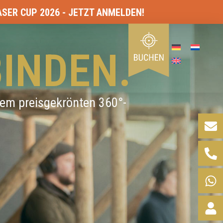
TZT ANMELDEN!
BINDEN.
em preisgekrönten 360°-