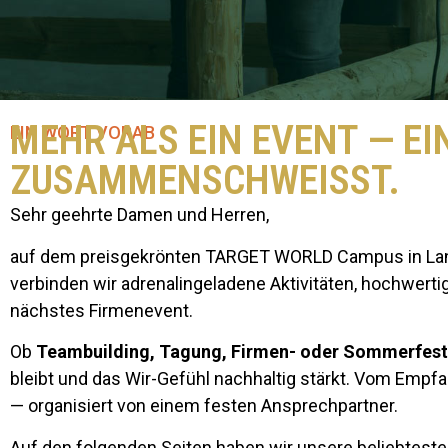
MEHR ALS EIN EVENT — EI
EIN WORT VORAB
ZUSAMMENSCHWEISST.
Sehr geehrte Damen und Herren,
auf dem preisgekrönten TARGET WORLD Campus in Lan
verbinden wir adrenalingeladene Aktivitäten, hochwerti
nächstes Firmenevent.
Ob
Teambuilding, Tagung, Firmen- oder Sommerfest
bleibt und das Wir-Gefühl nachhaltig stärkt. Vom Empf
— organisiert von einem festen Ansprechpartner.
Auf den folgenden Seiten haben wir unsere beliebteste