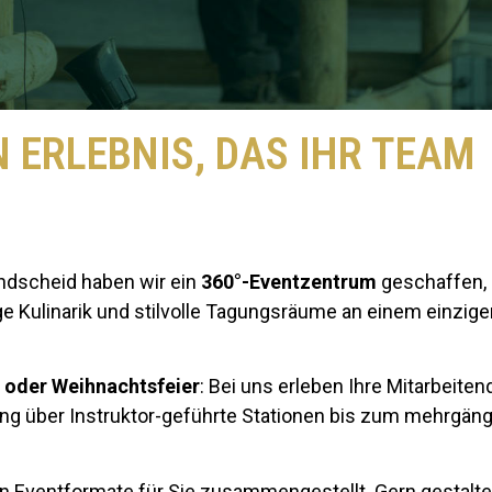
N ERLEBNIS, DAS IHR TEAM
dscheid haben wir ein
360°-Eventzentrum
geschaffen, d
ge Kulinarik und stilvolle Tagungsräume an einem einzige
 oder Weihnachtsfeier
: Bei uns erleben Ihre Mitarbeit
ang über Instruktor-geführte Stationen bis zum mehrgän
n Eventformate für Sie zusammengestellt. Gern gestalte