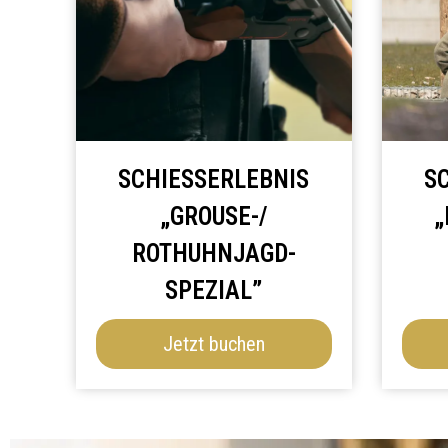
SCHIESSERLEBNIS „
SC
GROUSE-/ R
F
OTHUHNJAGD-S
PEZIAL”
Jetzt buchen