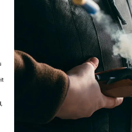
s
it
n
,