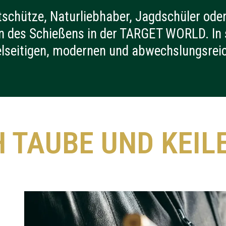
tschütze, Naturliebhaber, Jagdschüler oder 
ion des Schießens in der TARGET WORLD. In
elseitigen, modernen und abwechslungsrei
H TAUBE UND KEIL