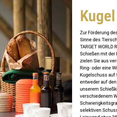
Kugel
Zur Förderung de
Sinne des Tiersc
TARGET WORLD Ra
Schießen mit der
zielen Sie aus ve
Ring- oder eine 
Kugelschuss auf f
entweder auf den 
unserem Schießki
verschiedenem Wi
Schwierigkeitsgra
selektiven Schuss