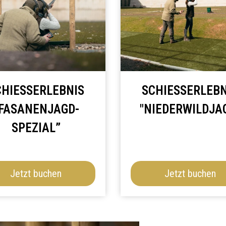
HIESSERLEBNIS „
SCHIESSERLEBNI
ASANENJAGD-S
NIEDERWILDJAG
PEZIAL”
Jetzt buchen
Jetzt buchen