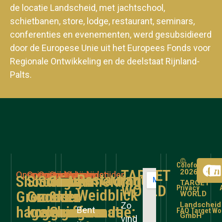
de locatie Landscheid, met jachtschool,
schietbanen, store, lodge, restaurant, seminars,
conferenties en evenementen, werd gesubsidieerd
door de Europese Unie uit het Europees Fonds voor
Regionale Ontwikkeling en de deelstaat Rijnland-
Palts.
©
Colofon
TARGET
2026
Openingstijden
Openingstijden
Openingstijden
Openingstijden
Openingstijden
Restaurant
Shooting
Shooting
Schieten
Store
Aanmelding
TARGET
WORLD
Privacy
Weidblick
Grounds
Grounds
zonder
&
en
WORLD
Landscheid
Zo
hagelgeweer
kogelgeweer
voorafgaande
Gunroom
informatie:
Bent
FAQ Target Wo
GmbH
vind