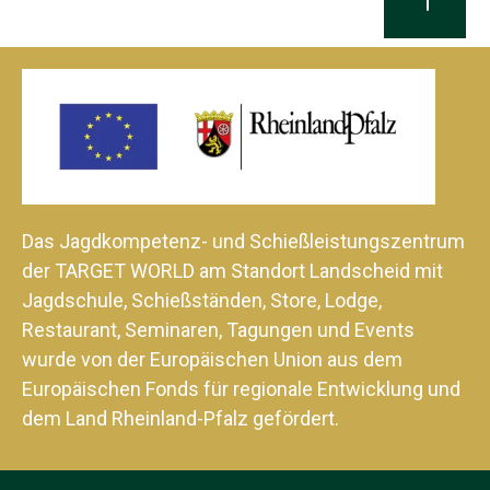
Das Jagdkompetenz- und Schießleistungszentrum
der TARGET WORLD am Standort Landscheid mit
Jagdschule, Schießständen, Store, Lodge,
Restaurant, Seminaren, Tagungen und Events
wurde von der Europäischen Union aus dem
Europäischen Fonds für regionale Entwicklung und
dem Land Rheinland-Pfalz gefördert.