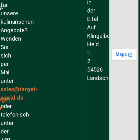
in
für
g:
der
unsere
Eifel
kulinarischen
Auf
Angebote?
Klingelborner
Wenden
Heid
Sie
1-
sich
2
per
54526
Mail
Landscheid
unter
sales@target-
world.de
rget-
oder
e
telefonisch
unter
der
+49