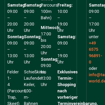
Samstag:
Samstag:
Parcours,
Freitag:
Samsta
09:00
09:00
100m
10:00
09:00
–
–
Bahn)
–
–
20:00
20:00
19:00
17:00
Mittwoch:
Uhr
Uhr
Uhr
Uhr
17:00
Sonntag:
Sonntag:
Samstag:
unter
bis
09:00
09:00
09:00
+49
20:00
–
–
–
6575
Uhr
13:00
13:00
19:00
96891-
Sonntag:
Uhr
Uhr
Uhr
0
09:00
oder
Felder
Schießkino,
bis
Exklusives
info@ta
1-
Laufender
13:00
Termin-
world.d
4
Keiler,
Uhr
Shopping
(Parcours,
100-
nach
Trap,
m-
vorheriger
Skeet)
Bahnen
Terminvereinbarung.