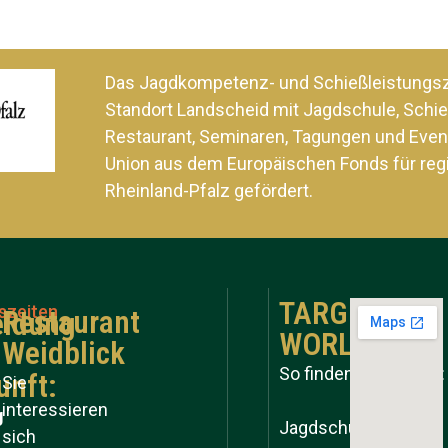
Das Jagdkompetenz- und Schießleistung
Standort Landscheid mit Jagdschule, Schie
Restaurant, Seminaren, Tagungen und Even
Union aus dem Europäischen Fonds für reg
Rheinland-Pfalz gefördert.
TARGET
szeiten
Restaurant
ldung
WORLD
Weidblick
So finden Sie zu uns:
unft:
Sie
interessieren
g
Jagdschule
sich