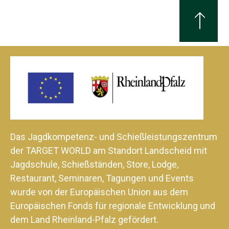
Das Jagdkompetenz- und Schießleistungszentrum
der TARGET WORLD am Standort Landscheid mit
Jagdschule, Schießständen, Store, Lodge,
Restaurant, Seminaren, Tagungen und Events
wurde von der Europäischen Union aus dem
Europäischen Fonds für regionale Entwicklung und
dem Land Rheinland-Pfalz gefördert.