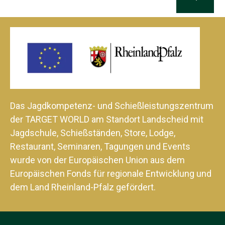
Das Jagdkompetenz- und Schießleistungszentrum
der TARGET WORLD am Standort Landscheid mit
Jagdschule, Schießständen, Store, Lodge,
Restaurant, Seminaren, Tagungen und Events
wurde von der Europäischen Union aus dem
Europäischen Fonds für regionale Entwicklung und
dem Land Rheinland-Pfalz gefördert.