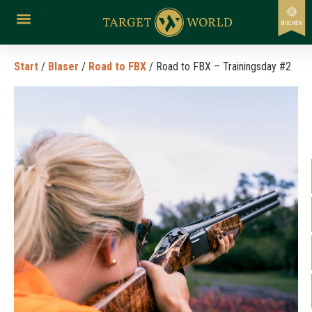
Start
/
Blaser
/
Road to FBX
/ Road to FBX – Trainingsday #2