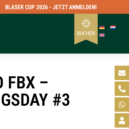
ASER CUP 2026 - JETZT ANMELDEN!
 FBX –
NGSDAY #3