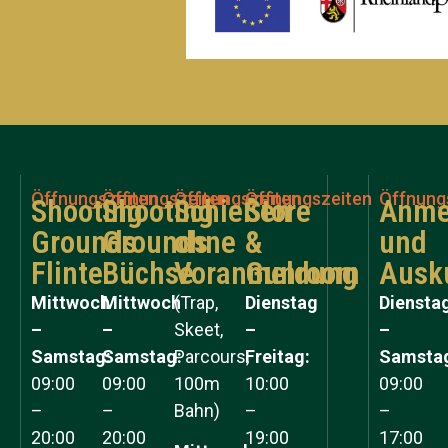
Öffnungszeiten
Öffnungszeiten
Öffnungszeiten
Öffnungszeiten
Öffnung
Shooting
Shooting
Schießen
Store
Anme
Grounds
Grounds
ohne
&
und
Flinte
Büchse
Voranmeldung
Gunroom
Ausk
Mittwoch
Mittwoch
(Trap,
Dienstag
Diensta
–
–
Skeet,
–
–
Samstag:
Samstag:
Parcours,
Freitag:
Samsta
09:00
09:00
100m
10:00
09:00
–
–
Bahn)
–
–
20:00
20:00
19:00
17:00