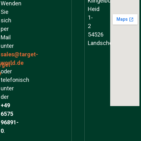
Klingelborner
Wenden
Heid
Sie
1-
sich
2
per
54526
Mail
Landscheid
unter
sales@target-
world.de
rget-
oder
e
telefonisch
unter
der
+49
6575
96891-
0
.