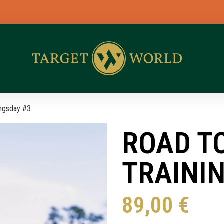
BL
ingsday #3
ROAD TO
TRAINI
89,00
€