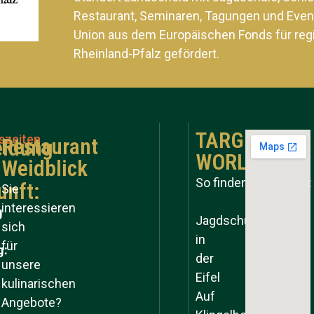
Restaurant, Seminaren, Tagungen und Even
Union aus dem Europäischen Fonds für reg
Rheinland-Pfalz gefördert.
TARGET
szeiten
Restaurant
ldung
WORLD
Weidblick
So finden Sie zu uns:
unft:
Sie
interessieren
g
Jagdschule
sich
in
für
g:
der
unsere
Eifel
kulinarischen
Auf
Angebote?