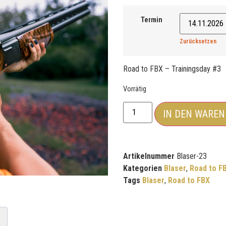
Termin
Zurücksetzen
Road to FBX – Trainingsday #3
Vorrätig
IN DEN WARE
Artikelnummer
Blaser-23
Kategorien
Blaser
,
Road to F
Tags
Blaser
,
Road to FBX