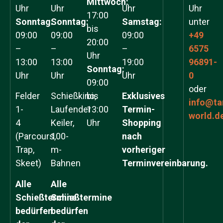
Mittwoch:
Uhr
Uhr
Uhr
Uhr
17:00
Sonntag:
Sonntag:
Samstag:
unter
bis
09:00
09:00
09:00
+49
20:00
–
–
–
6575
Uhr
13:00
13:00
19:00
96891-
Sonntag:
Uhr
Uhr
Uhr
0
09:00
oder
Felder
Schießkino,
bis
Exklusives
info@ta
1-
Laufender
13:00
Termin-
world.d
4
Keiler,
Uhr
Shopping
(Parcours,
100-
nach
Trap,
m-
vorheriger
Skeet)
Bahnen
Terminvereinbarung.
Alle
Alle
Schießtermine
Schießtermine
bedürfen
bedürfen