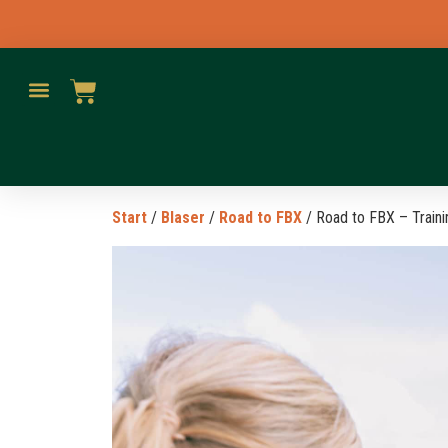
Start
/
Blaser
/
Road to FBX
/ Road to FBX – Train