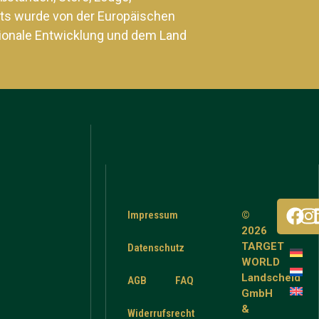
ts wurde von der Europäischen
ionale Entwicklung und dem Land
Impressum
©
2026
TARGET
Datenschutz
WORLD
Landscheid
AGB
FAQ
GmbH
&
Widerrufsrecht