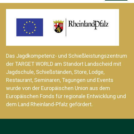
Das Jagdkompetenz- und Schießleistungszentrum
der TARGET WORLD am Standort Landscheid mit
Jagdschule, Schießständen, Store, Lodge,
Restaurant, Seminaren, Tagungen und Events
wurde von der Europäischen Union aus dem
Europäischen Fonds für regionale Entwicklung und
dem Land Rheinland-Pfalz gefördert.