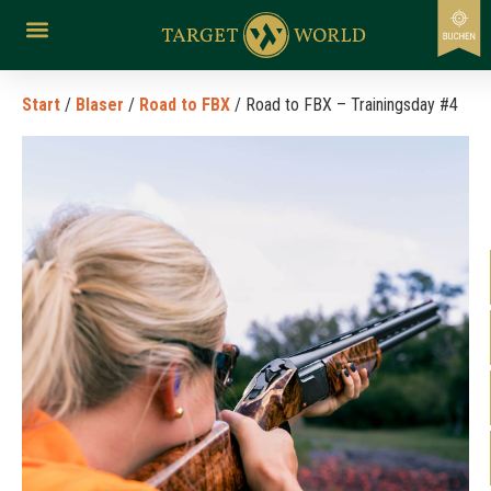
Start
/
Blaser
/
Road to FBX
/ Road to FBX – Trainingsday #4