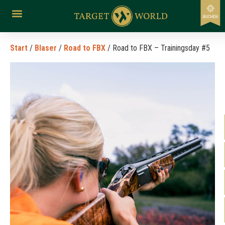
Start
/
Blaser
/
Road to FBX
/ Road to FBX – Trainingsday #5