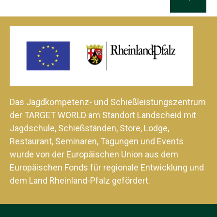
Das Jagdkompetenz- und Schießleistungszentrum
der TARGET WORLD am Standort Landscheid mit
Jagdschule, Schießständen, Store, Lodge,
Restaurant, Seminaren, Tagungen und Events
wurde von der Europäischen Union aus dem
Europäischen Fonds für regionale Entwicklung und
dem Land Rheinland-Pfalz gefördert.