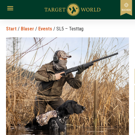
Start
/
Blaser
/
Events
/ SL5 – Testtag