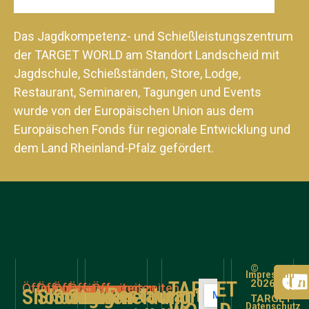
Das Jagdkompetenz- und Schießleistungszentrum
der TARGET WORLD am Standort Landscheid mit
Jagdschule, Schießständen, Store, Lodge,
Restaurant, Seminaren, Tagungen und Events
wurde von der Europäischen Union aus dem
Europäischen Fonds für regionale Entwicklung und
dem Land Rheinland-Pfalz gefördert.
©
Impressum
TARGET
2026
Öffnungszeiten
Öffnungszeiten
Öffnungszeiten
Öffnungszeiten
Öffnungszeiten
Restaurant
Shooting
Shooting
Schießen
Store
Anmeldung
TARGET
Datenschutz