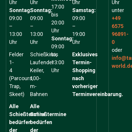
Uhr
Uhr
Uhr
Uhr
17:00
Sonntag:
Sonntag:
Samstag:
unter
bis
09:00
09:00
09:00
+49
20:00
–
–
–
6575
Uhr
13:00
13:00
19:00
96891-
Sonntag:
Uhr
Uhr
Uhr
0
09:00
oder
Felder
Schießkino,
bis
Exklusives
info@ta
1-
Laufender
13:00
Termin-
world.d
4
Keiler,
Uhr
Shopping
(Parcours,
100-
nach
Trap,
m-
vorheriger
Skeet)
Bahnen
Terminvereinbarung.
Alle
Alle
Schießtermine
Schießtermine
bedürfen
bedürfen
der
der