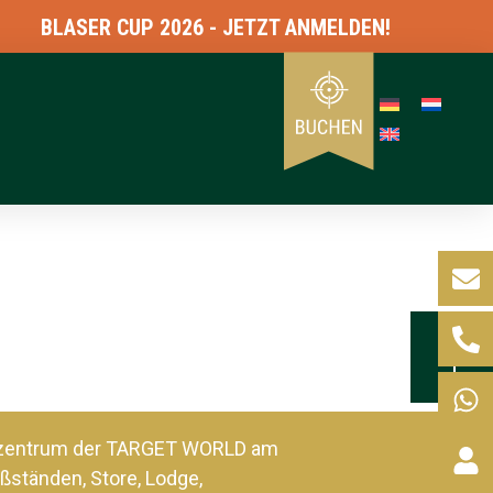
BLASER CUP 2026 - JETZT ANMELDEN!
szentrum der TARGET WORLD am
ßständen, Store, Lodge,