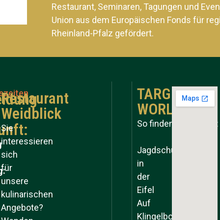
Restaurant, Seminaren, Tagungen und Even
Union aus dem Europäischen Fonds für reg
Rheinland-Pfalz gefördert.
TARGET
szeiten
Restaurant
ldung
WORLD
Weidblick
So finden Sie zu uns:
unft:
Sie
interessieren
g
Jagdschule
sich
in
für
g:
der
unsere
Eifel
kulinarischen
Auf
Angebote?
Klingelborner