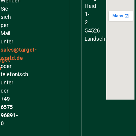
Wenden
Heid
Sie
1-
sich
2
per
54526
Mail
Landscheid
unter
sales@target-
world.de
rget-
oder
e
telefonisch
unter
der
+49
6575
96891-
0
.