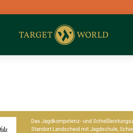
Das Jagdkompetenz- und Schießleistung
Standort Landscheid mit Jagdschule, Schie