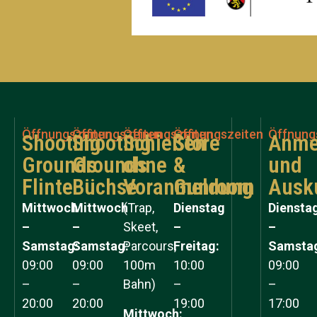
Öffnungszeiten
Öffnungszeiten
Öffnungszeiten
Öffnungszeiten
Öffnung
Shooting
Shooting
Schießen
Store
Anme
Grounds
Grounds
ohne
&
und
Flinte
Büchse
Voranmeldung
Gunroom
Ausk
Mittwoch
Mittwoch
(Trap,
Dienstag
Diensta
–
–
Skeet,
–
–
Samstag:
Samstag:
Parcours,
Freitag:
Samsta
09:00
09:00
100m
10:00
09:00
–
–
Bahn)
–
–
20:00
20:00
19:00
17:00
Mittwoch: