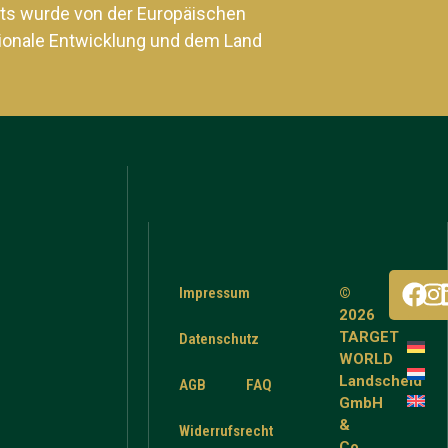
ts wurde von der Europäischen
ionale Entwicklung und dem Land
Impressum
©
2026
TARGET
Datenschutz
WORLD
Landscheid
AGB
FAQ
GmbH
&
Widerrufsrecht
Co.