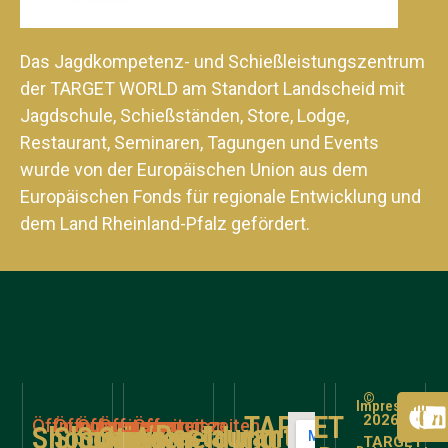
Das Jagdkompetenz- und Schießleistungszentrum
der TARGET WORLD am Standort Landscheid mit
Jagdschule, Schießständen, Store, Lodge,
Restaurant, Seminaren, Tagungen und Events
wurde von der Europäischen Union aus dem
Europäischen Fonds für regionale Entwicklung und
dem Land Rheinland-Pfalz gefördert.
©
Impressum
TARGET
2026
Öffnungszeiten
Öffnungszeiten
Öffnungszeiten
Öffnungszeiten
Öffnungszeiten
Restaurant
Shooting
Shooting
Schießen
Store
Anmeldung
TARGET