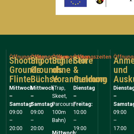
Öffnungszeiten
Öffnungszeiten
Öffnungszeiten
Öffnungszeiten
Öffnung
Shooting
Shooting
Schießen
Store
Anme
Grounds
Grounds
ohne
&
und
Flinte
Büchse
Voranmeldung
Gunroom
Ausk
Mittwoch
Mittwoch
(Trap,
Dienstag
Diensta
–
–
Skeet,
–
–
Samstag:
Samstag:
Parcours,
Freitag:
Samsta
09:00
09:00
100m
10:00
09:00
–
–
Bahn)
–
–
20:00
20:00
19:00
17:00
Mittwoch: