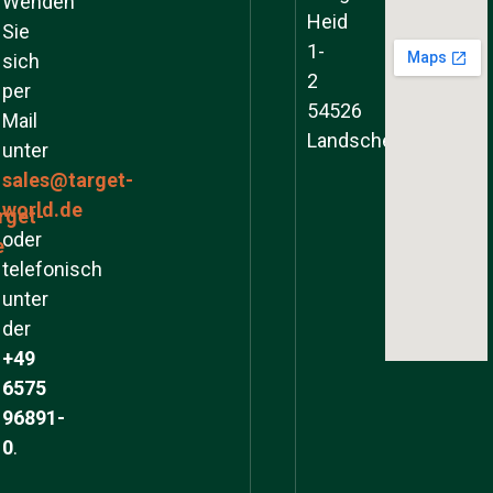
Wenden
Heid
Sie
1-
sich
2
per
54526
Mail
Landscheid
unter
sales@target-
world.de
rget-
oder
e
telefonisch
unter
der
+49
6575
96891-
0
.