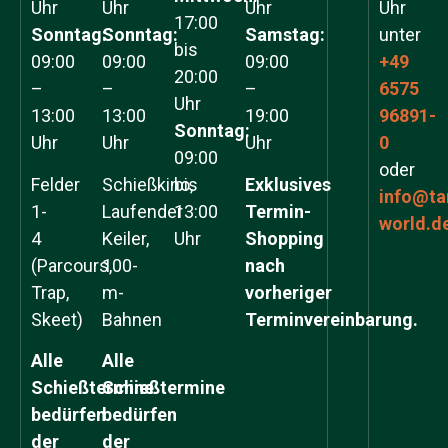
Uhr
Uhr
Uhr
Uhr
17:00
Sonntag:
Sonntag:
Samstag:
unter
bis
09:00
09:00
09:00
+49
20:00
–
–
–
6575
Uhr
13:00
13:00
19:00
96891-
Sonntag:
Uhr
Uhr
Uhr
0
09:00
oder
Felder
Schießkino,
bis
Exklusives
info@ta
1-
Laufender
13:00
Termin-
world.d
4
Keiler,
Uhr
Shopping
(Parcours,
100-
nach
Trap,
m-
vorheriger
Skeet)
Bahnen
Terminvereinbarung.
Alle
Alle
Schießtermine
Schießtermine
bedürfen
bedürfen
der
der