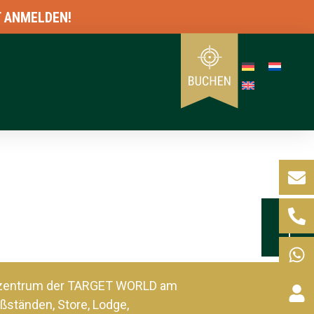
ANMELDEN!
szentrum der TARGET WORLD am
ßständen, Store, Lodge,