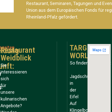
Restaurant, Seminaren, Tagungen und Even
Union aus dem Europäischen Fonds für reg
Rheinland-Pfalz gefördert.
TARGET
szeiten
Restaurant
ldung
WORLD
Weidblick
So finden Sie zu uns:
unft:
Sie
interessieren
g
Jagdschule
sich
in
für
g:
der
unsere
Eifel
kulinarischen
Auf
Angebote?
Klingelborner