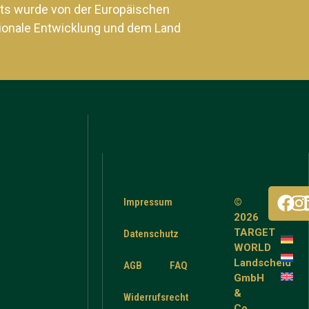
ts wurde von der Europäischen
ionale Entwicklung und dem Land
Impressum
©
2026
TARGET
Datenschutz
WORLD
Landscheid
AGB
FAQ
GmbH
&
Widerrufsrecht
Co.