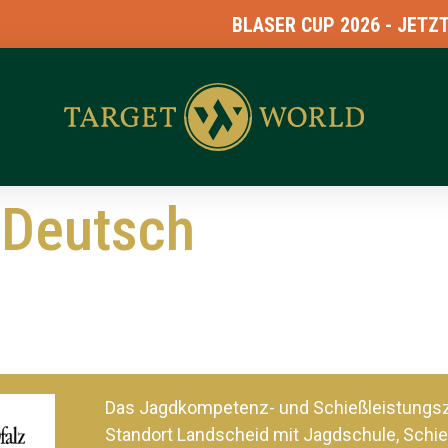
BLASER CUP 2026 - JETZT 
 Deutsch
Das Jagdkompetenz- und Schießleistung
Standort Landscheid mit Jagdschule, Schie