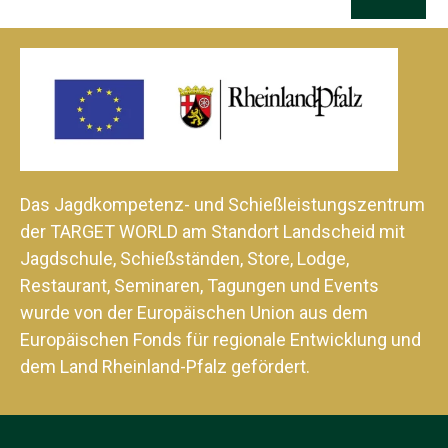
Das Jagdkompetenz- und Schießleistungszentrum
der TARGET WORLD am Standort Landscheid mit
Jagdschule, Schießständen, Store, Lodge,
Restaurant, Seminaren, Tagungen und Events
wurde von der Europäischen Union aus dem
Europäischen Fonds für regionale Entwicklung und
dem Land Rheinland-Pfalz gefördert.