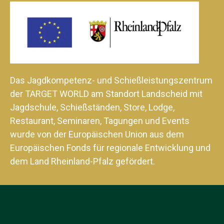
Das Jagdkompetenz- und Schießleistungszentrum
der TARGET WORLD am Standort Landscheid mit
Jagdschule, Schießständen, Store, Lodge,
Restaurant, Seminaren, Tagungen und Events
wurde von der Europäischen Union aus dem
Europäischen Fonds für regionale Entwicklung und
dem Land Rheinland-Pfalz gefördert.