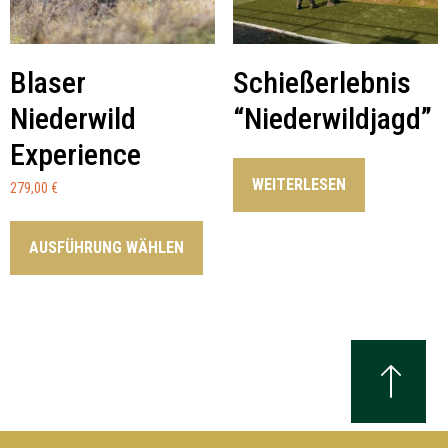
Blaser
Schießerlebnis
Niederwild
“Niederwildjagd”
Experience
WEITERLESEN
279,00
€
AUSFÜHRUNG WÄHLEN