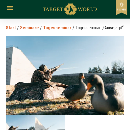
Start
/
Seminare
/
Tagesseminar
/ Tagesseminar „Gänsejagd“