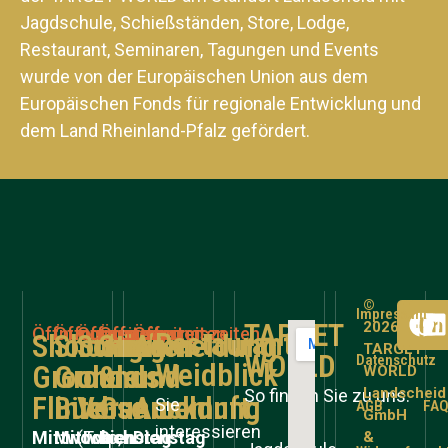
Jagdschule, Schießständen, Store, Lodge,
Restaurant, Seminaren, Tagungen und Events
wurde von der Europäischen Union aus dem
Europäischen Fonds für regionale Entwicklung und
dem Land Rheinland-Pfalz gefördert.
©
Impressum
TARGET
2026
Öffnungszeiten
Öffnungszeiten
Öffnungszeiten
Öffnungszeiten
Öffnungszeiten
Restaurant
Shooting
Shooting
Schießen
Store
Anmeldung
TARGET
WORLD
Datenschutz
Weidblick
Grounds
Grounds
ohne
&
und
WORLD
Landscheid
So finden Sie zu uns:
Flinte
Büchse
Voranmeldung
Gunroom
Auskunft:
Sie
AGB
FA
GmbH
interessieren
Mittwoch
Mittwoch
(Trap,
Dienstag
Dienstag
&